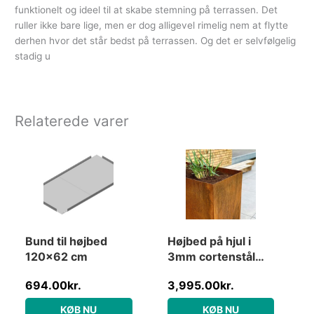
funktionelt og ideel til at skabe stemning på terrassen. Det
ruller ikke bare lige, men er dog alligevel rimelig nem at flytte
derhen hvor det står bedst på terrassen. Og det er selvfølgelig
stadig u
Relaterede varer
Bund til højbed
Højbed på hjul i
120×62 cm
3mm cortenstål
Højde 50cm – B50
694.00
kr.
3,995.00
kr.
x L100
KØB NU
KØB NU