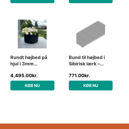
Rundt højbed på
Bund til højbed i
hjul i 3mm
Sibirisk lærk –
cortenstål med
120×62 cm
4,495.00
kr.
771.00
kr.
bund Ø79cm – 30
cm – Sort (malet)
KØB NU
KØB NU