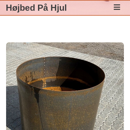
Gå
Højbed På Hjul
til
indholdet