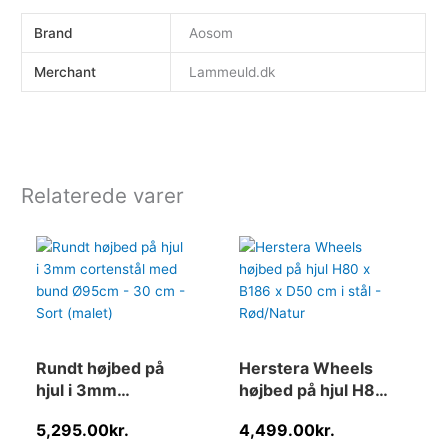
Brand
Aosom
Merchant
Lammeuld.dk
Relaterede varer
Rundt højbed på
Herstera Wheels
hjul i 3mm
højbed på hjul H80
cortenstål med
x B186 x D50 cm i
5,295.00
kr.
4,499.00
kr.
bund Ø95cm – 30
stål – Rød/Natur