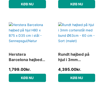
cm – Sort (malet)
KØB NU
KØB NU
Herstera
Rundt højbed på
Barcelona højbed
hjul i 3mm
på hjul H80 x B75 x
cortenstål med
1,799.00
kr.
4,395.00
kr.
D35 cm i stål –
bund Ø63cm – 60
Sennepsgul/Natur
cm – Sort (malet)
KØB NU
KØB NU