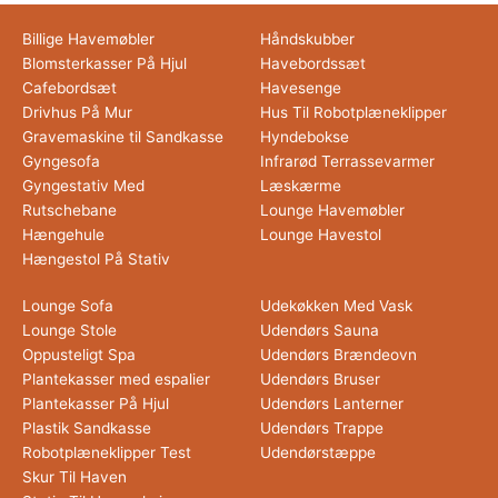
Billige Havemøbler
Håndskubber
Blomsterkasser På Hjul
Havebordssæt
Cafebordsæt
Havesenge
Drivhus På Mur
Hus Til Robotplæneklipper
Gravemaskine til Sandkasse
Hyndebokse
Gyngesofa
Infrarød Terrassevarmer
Gyngestativ Med
Læskærme
Rutschebane
Lounge Havemøbler
Hængehule
Lounge Havestol
Hængestol På Stativ
Lounge Sofa
Udekøkken Med Vask
Lounge Stole
Udendørs Sauna
Oppusteligt Spa
Udendørs Brændeovn
Plantekasser med espalier
Udendørs Bruser
Plantekasser På Hjul
Udendørs Lanterner
Plastik Sandkasse
Udendørs Trappe
Robotplæneklipper Test
Udendørstæppe
Skur Til Haven