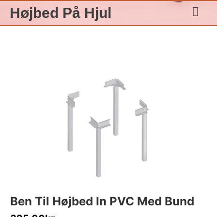
Gå
Højbed På Hjul
til
indholdet
Ben Til Højbed In PVC Med Bund