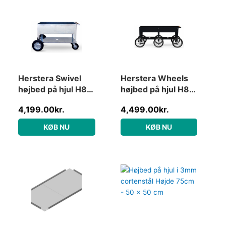
Herstera Swivel
Herstera Wheels
højbed på hjul H84
højbed på hjul H80
x B120 x D60 cm i
x B186 x D50 cm i
4,199.00
kr.
4,499.00
kr.
stål – Forzinket stål
stål – Sort/Natur
KØB NU
KØB NU